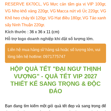
RESERVE 6X70CL, VG Mực cán tẩm gia vị VIP 100gr,
VG Nho khô vàng 220gr, VG Macca nứt vỏ Úc 220gr, VG
Khô heo cháy tỏi 120gr, VG Hạt điều 180gr, VG Táo xanh
sấy Ninh Thuận 220gr.
Kích thước :
36 x 36 x 11 (cm)
Hỗ trợ logo doanh nghiệp khi đặt số lượng lớn
.
Liên hệ mua hàng sỉ/ hàng sá hoặc số lượng lớn, vui
lòng liên hệ hotline: 0971775747
HỘP QUÀ TẾT "ĐẠI NGƯ THỊNH
VƯỢNG
" - QUÀ TẾT VIP 2027
THIẾT KẾ SANG TRỌNG & ĐỘC
ĐÁO
Bạn đang tìm kiếm một giỏ quà tết đẹp và sang trọng để