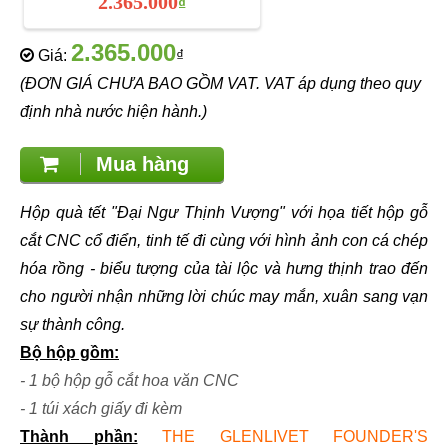
2.365.000
₫
2.365.000
Giá:
₫
(ĐƠN GIÁ CHƯA BAO GỒM VAT. VAT áp dụng theo quy
định nhà nước hiện hành.)
Mua hàng
Hộp quà tết "Đại Ngư Thịnh Vượng" với họa tiết hộp gỗ
cắt CNC cổ điển, tinh tế đi cùng với hình ảnh con cá chép
hóa rồng - biểu tượng của tài lộc và hưng thịnh trao đến
cho người nhận những lời chúc may mắn, xuân sang vạn
sự thành công.
Bộ hộp gồm:
- 1 bộ hộp gỗ cắt hoa văn CNC
- 1 túi xách giấy đi kèm
Thành phần:
THE GLENLIVET FOUNDER'S