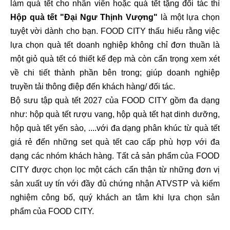
làm quà tết cho nhân viên hoặc quà tết tặng đối tác thì
Hộp quà tết "Đại Ngư Thịnh Vượng"
là một lựa chọn
tuyệt vời dành cho bạn. FOOD CITY thấu hiểu rằng việc
lựa chọn quà tết doanh nghiệp không chỉ đơn thuần là
một giỏ quà tết có thiết kế đẹp mà còn cẩn trọng xem xét
về chi tiết thành phần bên trong; giúp doanh nghiệp
truyền tải thông điệp đến khách hàng/ đối tác.
Bộ sưu tập quà tết 2027 của FOOD CITY gồm đa dạng
như: hộp quà tết rượu vang, hộp quà tết hạt dinh dưỡng,
hộp quà tết yến sào, ....với đa dạng phân khúc từ quà tết
giá rẻ đến những set quà tết cao cấp phù hợp với đa
dạng các nhóm khách hàng. Tất cả sản phẩm của FOOD
CITY được chọn lọc một cách cẩn thận từ những đơn vị
sản xuất uy tín với đầy đủ chứng nhận ATVSTP và kiểm
nghiệm công bố, quý khách an tâm khi lựa chọn sản
phẩm của FOOD CITY.