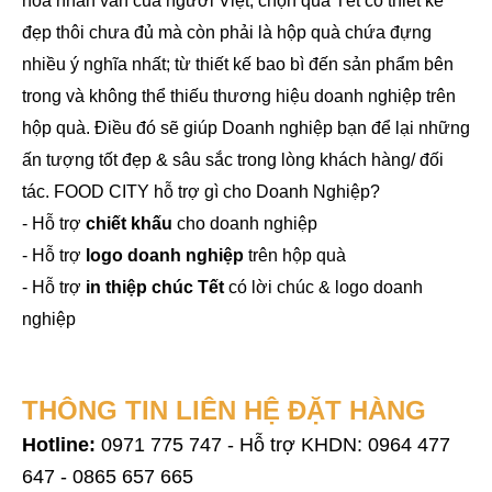
hóa nhân văn của người Việt, chọn quà Tết có thiết kế
đẹp thôi chưa đủ mà còn phải là hộp quà chứa đựng
nhiều ý nghĩa nhất; từ thiết kế bao bì đến sản phẩm bên
trong và không thể thiếu thương hiệu doanh nghiệp trên
hộp quà. Điều đó sẽ giúp Doanh nghiệp bạn để lại những
ấn tượng tốt đẹp & sâu sắc trong lòng khách hàng/ đối
tác. FOOD CITY hỗ trợ gì cho Doanh Nghiệp?
-
Hỗ trợ
chiết khấu
cho doanh nghiệp
-
Hỗ trợ
l
ogo doanh nghiệp
trên hộp quà
-
Hỗ trợ
in thiệp chúc Tết
có lời chúc & logo doanh
nghiệp
THÔNG TIN LIÊN HỆ ĐẶT HÀNG
Hotline:
0971 775 747 - Hỗ trợ KHDN: 0964 477
647 - 0865 657 665