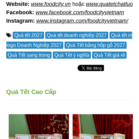
Website:
www.foodcity.vn
hoặc
www.quatetchatluon
Facebook:
www.facebook.com/foodcityvietnam
Instagram:
www.instagram.com/foodcityvietnam/
Quà tết 2027
Quà tết doanh nghiệp 2027
Quà tết in
logo Doanh Nghiệp 2027
Quà Tết bằng hộp gỗ 2027
Quà Tết sang trọng
Quà Tết ý nghĩa
Quà Tết giá rẻ
Quà Tết Cao Cấp