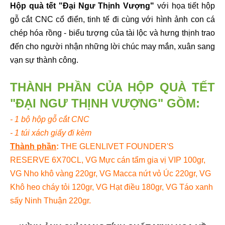
Hộp quà tết "Đại Ngư Thịnh Vượng"
với họa tiết hộp
gỗ cắt CNC cổ điển, tinh tế đi cùng với hình ảnh con cá
chép hóa rồng - biểu tượng của tài lộc và hưng thịnh trao
đến cho người nhận những lời chúc may mắn, xuân sang
vạn sự thành công.
THÀNH PHẦN CỦA HỘP QUÀ TẾT
"ĐẠI NGƯ THỊNH VƯỢNG" GỒM:
- 1 bộ hộp gỗ cắt CNC
- 1 túi xách giấy đi kèm
Thành phần
:
THE GLENLIVET FOUNDER'S
RESERVE 6X70CL, VG Mực cán tẩm gia vị VIP 100gr,
VG Nho khô vàng 220gr, VG Macca nứt vỏ Úc 220gr, VG
Khô heo cháy tỏi 120gr, VG Hạt điều 180gr, VG Táo xanh
sấy Ninh Thuận 220gr.