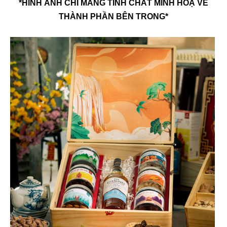
*HÌNH ẢNH CHỈ MANG TÍNH CHẤT MINH HOẠ VỀ
THÀNH PHẦN BÊN TRONG*