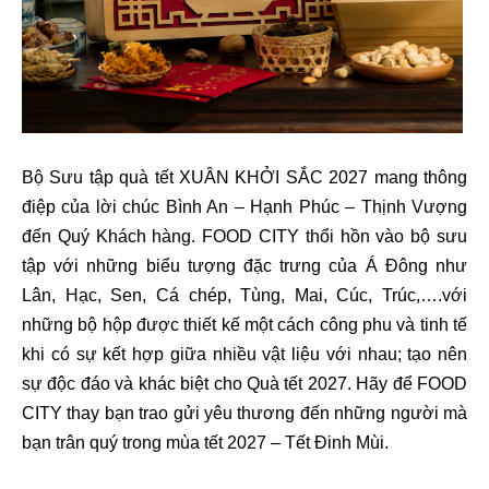
Bộ Sưu tập quà tết XUÂN KHỞI SẮC 2027 mang thông
điệp của lời chúc Bình An – Hạnh Phúc – Thịnh Vượng
đến Quý Khách hàng. FOOD CITY thổi hồn vào bộ sưu
tập với những biểu tượng đặc trưng của Á Đông như
Lân, Hạc, Sen, Cá chép, Tùng, Mai, Cúc, Trúc,….với
những bộ hộp được thiết kế một cách công phu và tinh tế
khi có sự kết hợp giữa nhiều vật liệu với nhau; tạo nên
sự độc đáo và khác biệt cho Quà tết 2027. Hãy để FOOD
CITY thay bạn trao gửi yêu thương đến những người mà
bạn trân quý trong mùa tết 2027 – Tết Đinh Mùi.