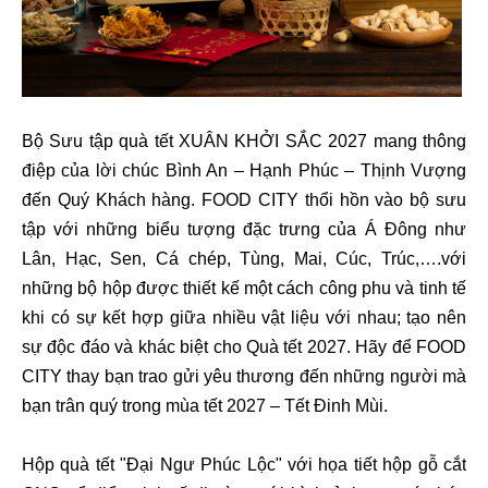
Bộ Sưu tập quà tết XUÂN KHỞI SẮC 2027 mang thông
điệp của lời chúc Bình An – Hạnh Phúc – Thịnh Vượng
đến Quý Khách hàng. FOOD CITY thổi hồn vào bộ sưu
tập với những biểu tượng đặc trưng của Á Đông như
Lân, Hạc, Sen, Cá chép, Tùng, Mai, Cúc, Trúc,….với
những bộ hộp được thiết kế một cách công phu và tinh tế
khi có sự kết hợp giữa nhiều vật liệu với nhau; tạo nên
sự độc đáo và khác biệt cho Quà tết 2027. Hãy để FOOD
CITY thay bạn trao gửi yêu thương đến những người mà
bạn trân quý trong mùa tết 2027 – Tết Đinh Mùi.
Hộp quà tết "Đại Ngư Phúc Lộc" với họa tiết hộp gỗ cắt