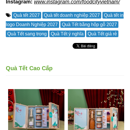
Instagram:
www.instagram.com/foodcityvietnam/
Quà tết 2027
Quà tết doanh nghiệp 2027
Quà tết in
logo Doanh Nghiệp 2027
Quà Tết bằng hộp gỗ 2027
Quà Tết sang trọng
Quà Tết ý nghĩa
Quà Tết giá rẻ
Quà Tết Cao Cấp