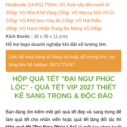
Heathcote
(14.8%) 750ml, VG
Xoài sấy dẻo muối ớt
200gr, VG Nho Khô Vàng 220gr, VG Macca Nứt Vỏ Úc
220gr, VG Khô heo cháy tỏi 120gr, VG Hạt Điều
180gr, VG Hạnh Nhân Rang Bơ Mỏng Vỏ 200gr
Kích thước :
36 x 36 x 11 (cm)
Hỗ trợ logo doanh nghiệp khi đặt số lượng lớn.
Liên hệ mua hàng sỉ/ hàng sá hoặc số lượng lớn, vui
lòng liên hệ hotline: 0971775747
HỘP QUÀ TẾT "ĐẠI NGƯ PHÚC
LỘC
" - QUÀ TẾT VIP 2027 THIẾT
KẾ SANG TRỌNG & ĐỘC ĐÁO
Bạn đang tìm kiếm một giỏ quà tết đẹp và sang trọng để
làm quà tết cho nhân viên hoặc quà tết tặng đối tác thì