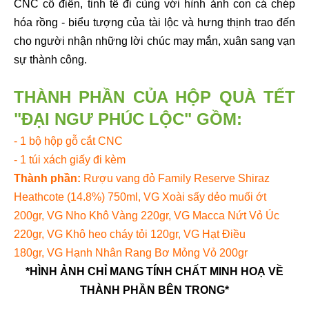
CNC cổ điển, tinh tế đi cùng với hình ảnh con cá chép
hóa rồng - biểu tượng của tài lộc và hưng thịnh trao đến
cho người nhận những lời chúc may mắn, xuân sang vạn
sự thành công.
THÀNH PHẦN CỦA HỘP QUÀ TẾT
"ĐẠI NGƯ PHÚC LỘC" GỒM:
- 1 bộ hộp gỗ cắt CNC
- 1 túi xách giấy đi kèm
Thành phần:
Rượu vang đỏ Family Reserve Shiraz
Heathcote
(14.8%) 750ml, VG
Xoài sấy dẻo muối ớt
200gr, VG Nho Khô Vàng 220gr, VG Macca Nứt Vỏ Úc
220gr, VG Khô heo cháy tỏi 120gr, VG Hạt Điều
180gr, VG Hạnh Nhân Rang Bơ Mỏng Vỏ 200gr
*HÌNH ẢNH CHỈ MANG TÍNH CHẤT MINH HOẠ VỀ
THÀNH PHẦN BÊN TRONG*