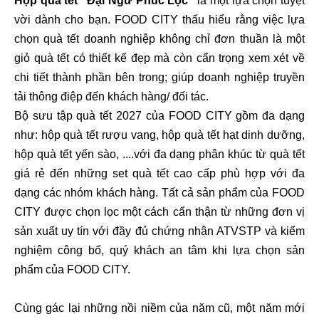
H
ộp quà tết "Đại Ngư Phúc Lộc"
là một lựa chọn tuyệt
vời dành cho bạn. FOOD CITY thấu hiểu rằng việc lựa
chọn quà tết doanh nghiệp không chỉ đơn thuần là một
giỏ quà tết có thiết kế đẹp mà còn cẩn trọng xem xét về
chi tiết thành phần bên trong; giúp doanh nghiệp truyền
tải thông điệp đến khách hàng/ đối tác.
Bộ sưu tập quà tết 2027 của FOOD CITY gồm đa dạng
như: hộp quà tết rượu vang, hộp quà tết hạt dinh dưỡng,
hộp quà tết yến sào, ....với đa dạng phân khúc từ quà tết
giá rẻ đến những set quà tết cao cấp phù hợp với đa
dạng các nhóm khách hàng. Tất cả sản phẩm của FOOD
CITY được chọn lọc một cách cẩn thận từ những đơn vị
sản xuất uy tín với đầy đủ chứng nhận ATVSTP và kiểm
nghiệm công bố, quý khách an tâm khi lựa chọn sản
phẩm của FOOD CITY.
Cùng gác lại những nồi niềm của năm cũ, một năm mới