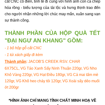
cắt CNC cổ điển, tinh tế đi cùng với hình ảnh con cá chép
hóa rồng - biểu tượng của tài lộc và hưng thịnh trao đến
cho người nhận những lời chúc may mắn, xuân sang vạn
sự thành công.
THÀNH PHẦN CỦA HỘP QUÀ TẾT
"ĐẠI NGƯ AN KHANG" GỒM:
- 1 bộ hộp gỗ cắt CNC
- 1 túi xách giấy đi kèm
Thành phần
:
JACOB'S CREEK RSV. CHAR
6X75CL, VG Táo Xanh Sấy Ninh Thuận 220gr, VG Nho
Khô Vàng 220gr, VG Hạt Điều 180gr, VG Cá mai tẩm mè
120gr, VG Khô heo cháy tỏi 120gr, VG Xoài sấy dẻo muối
ớt 200gr
*HÌNH ẢNH CHỈ MANG TÍNH CHẤT MINH HOẠ VỀ