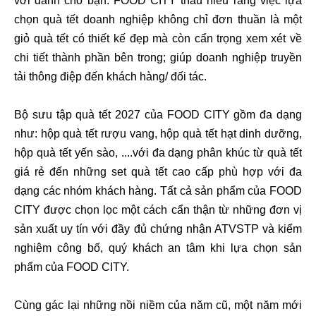
vời dành cho bạn. FOOD CITY thấu hiểu rằng việc lựa
chọn quà tết doanh nghiệp không chỉ đơn thuần là một
giỏ quà tết có thiết kế đẹp mà còn cẩn trọng xem xét về
chi tiết thành phần bên trong; giúp doanh nghiệp truyền
tải thông điệp đến khách hàng/ đối tác.
Bộ sưu tập quà tết 2027 của FOOD CITY gồm đa dạng
như: hộp quà tết rượu vang, hộp quà tết hạt dinh dưỡng,
hộp quà tết yến sào, ....với đa dạng phân khúc từ quà tết
giá rẻ đến những set quà tết cao cấp phù hợp với đa
dạng các nhóm khách hàng. Tất cả sản phẩm của FOOD
CITY được chọn lọc một cách cẩn thận từ những đơn vị
sản xuất uy tín với đầy đủ chứng nhận ATVSTP và kiểm
nghiệm công bố, quý khách an tâm khi lựa chọn sản
phẩm của FOOD CITY.
Cùng gác lại những nồi niềm của năm cũ, một năm mới