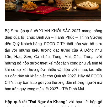
Bộ Sưu tập quà tết XUÂN KHỞI SẮC 2027 mang thông
điệp của lời chúc Bình An – Hạnh Phúc – Thịnh Vượng
đến Quý Khách hàng. FOOD CITY thổi hồn vào bộ sưu
tập với những biểu tượng đặc trưng của Á Đông như
Lân, Hạc, Sen, Cá chép, Tùng, Mai, Cúc, Trúc,….với
những bộ hộp được thiết kế một cách công phu và tinh tế
khi có sự kết hợp giữa nhiều vật liệu với nhau; tạo nên
sự độc đáo và khác biệt cho Quà tết 2027. Hãy để FOOD
CITY thay bạn trao gửi yêu thương đến những người mà
bạn trân quý trong mùa tết 2027 – Tết Đinh Mùi.
Hộp quà tết "Đại Ngư An Khang"
với họa tiết hộp gỗ