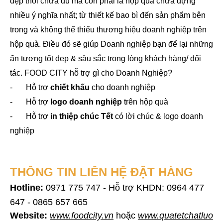
đẹp thôi chưa đủ mà còn phải là hộp quà chứa đựng
nhiều ý nghĩa nhất; từ thiết kế bao bì đến sản phẩm bên
trong và không thể thiếu thương hiệu doanh nghiệp trên
hộp quà. Điều đó sẽ giúp Doanh nghiệp bạn để lại những
ấn tượng tốt đẹp & sâu sắc trong lòng khách hàng/ đối
tác. FOOD CITY hỗ trợ gì cho Doanh Nghiệp?
-
Hỗ trợ
chiết khấu
cho doanh nghiệp
-
Hỗ trợ
l
ogo doanh nghiệp
trên hộp quà
-
Hỗ trợ
in thiệp chúc Tết
có lời chúc & logo doanh
nghiệp
THÔNG TIN LIÊN HỆ ĐẶT HÀNG
Hotline:
0971 775 747 - Hỗ trợ KHDN: 0964 477
647 - 0865 657 665
Website:
www.foodcity.vn
hoặc
www.quatetchatluon