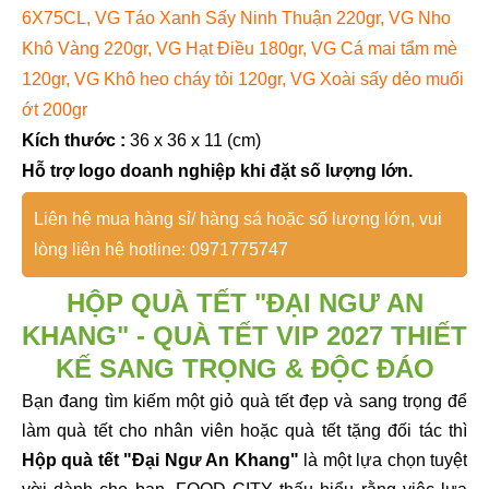
6X75CL, VG Táo Xanh Sấy Ninh Thuận 220gr, VG Nho
Khô Vàng 220gr, VG Hạt Điều 180gr, VG Cá mai tẩm mè
120gr, VG Khô heo cháy tỏi 120gr, VG Xoài sấy dẻo muối
ớt 200gr
Kích thước :
36 x 36 x 11 (cm)
Hỗ trợ logo doanh nghiệp khi đặt số lượng lớn.
Liên hệ mua hàng sỉ/ hàng sá hoặc số lượng lớn, vui
lòng liên hệ hotline: 0971775747
HỘP QUÀ TẾT "ĐẠI NGƯ AN
KHANG
" - QUÀ TẾT VIP 2027 THIẾT
KẾ SANG TRỌNG & ĐỘC ĐÁO
Bạn đang tìm kiếm một giỏ quà tết đẹp và sang trọng để
làm quà tết cho nhân viên hoặc quà tết tặng đối tác thì
H
ộp quà tết "Đại Ngư An Khang"
là một lựa chọn tuyệt