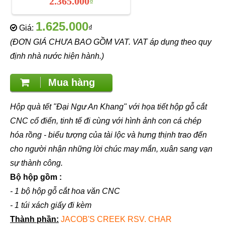
2.365.000
₫
1.625.000
Giá:
₫
(ĐƠN GIÁ CHƯA BAO GỒM VAT. VAT áp dụng theo quy
định nhà nước hiện hành.)
Mua hàng
Hộp quà tết "Đại Ngư An Khang" với họa tiết hộp gỗ cắt
CNC cổ điển, tinh tế đi cùng với hình ảnh con cá chép
hóa rồng - biểu tượng của tài lộc và hưng thịnh trao đến
cho người nhận những lời chúc may mắn, xuân sang vạn
sự thành công.
Bộ hộp gồm :
- 1 bộ hộp gỗ cắt hoa văn CNC
- 1 túi xách giấy đi kèm
Thành phần:
JACOB'S CREEK RSV. CHAR