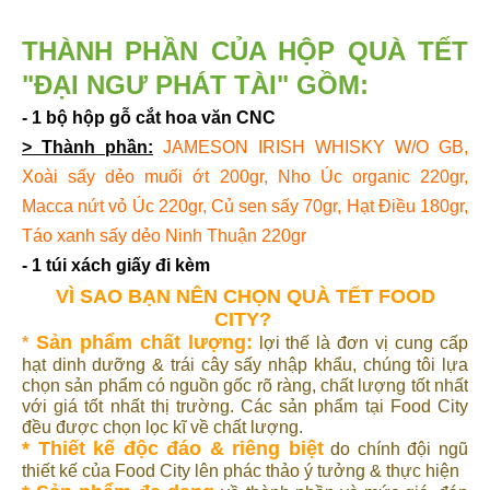
THÀNH PHẦN CỦA HỘP QUÀ TẾT
"
ĐẠI NGƯ PHÁT TÀI
" GỒM:
- 1 bộ hộp gỗ cắt hoa văn CNC
> Thành phần:
JAMESON IRISH WHISKY W/O GB,
Xoài sấy dẻo muối ớt 200gr, Nho Úc organic 220gr,
Macca nứt vỏ Úc 220gr, Củ sen sấy 70gr, Hạt Điều 180gr,
Táo xanh sấy dẻo Ninh Thuận 220gr
- 1 túi xách giấy đi kèm
VÌ SAO BẠN NÊN CHỌN QUÀ TẾT FOOD
CITY?
Sản phẩm chất lượng:
*
lợi thế là đơn vị cung cấp
hạt dinh dưỡng & trái cây sấy nhập khẩu, chúng tôi lựa
chọn sản phẩm có nguồn gốc rõ ràng, chất lượng tốt nhất
với giá tốt nhất thị trường. Các sản phẩm tại Food City
đều được chọn lọc kĩ về chất lượng.
* Thiết kế độc đáo & riêng biệt
do chính đội ngũ
thiết kế của Food City lên phác thảo ý tưởng & thực hiện