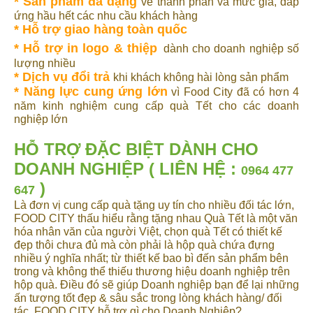
* Sản phẩm đa dạng
về thành phần và mức giá, đáp
ứng hầu hết các nhu cầu khách hàng
* Hỗ trợ giao hàng toàn quốc
* Hỗ trợ in logo & thiệp
dành cho doanh nghiệp số
lượng nhiều
* Dịch vụ đổi trả
khi khách không hài lòng sản phẩm
* Năng lực cung ứng lớn
vì Food City đã có hơn 4
năm kinh nghiệm cung cấp quà Tết cho các doanh
nghiệp lớn
HỖ TRỢ ĐẶC BIỆT DÀNH CHO
DOANH NGHIỆP
( LIÊN HỆ :
0964 477
)
647
Là đơn vị cung cấp quà tặng uy tín cho nhiều đối tác lớn,
FOOD CITY thấu hiểu rằng tặng nhau Quà Tết là một văn
hóa nhân văn của người Việt, chọn quà Tết có thiết kế
đẹp thôi chưa đủ mà còn phải là hộp quà chứa đựng
nhiều ý nghĩa nhất; từ thiết kế bao bì đến sản phẩm bên
trong và không thể thiếu thương hiệu doanh nghiệp trên
hộp quà. Điều đó sẽ giúp Doanh nghiệp bạn để lại những
ấn tượng tốt đẹp & sâu sắc trong lòng khách hàng/ đối
tác. FOOD CITY hỗ trợ gì cho Doanh Nghiệp?