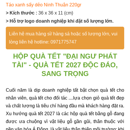
Táo xanh sấy dẻo Ninh Thuận 220gr
> Kích thước :
36 x 36 x 11 (cm)
> Hỗ trợ logo doanh nghiệp khi đặt số lượng lớn.
Liên hệ mua hàng sỉ/ hàng sá hoặc số lượng lớn, vui
lòng liên hệ hotline: 0971775747
HỘP QUÀ TẾT "
ĐẠI NGƯ PHÁT
TÀI
" - QUÀ TẾT 2027 ĐỘC ĐÁO,
SANG TRỌNG
Cuối năm là dịp doanh nghiệp tất bật chọn quà tết cho
nhân viên, quà tết cho đối tác ....lựa chọn giỏ quà tết đẹp
và chất lượng là tiêu chí hàng đầu mà khách hàng đặt ra.
Xu hướng quà tết 2027 là các hộp quà tết bằng gỗ đang
được ưa chuộng vì vật liệu gỗ gần gũi, thân thuộc với
nền văn hóa Á Đông, là vật liệu thân thiện môi trường; khi