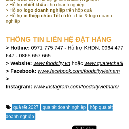
> Hỗ trợ
chiết khấu
cho doanh nghiệp
> Hỗ trợ
l
ogo doanh nghiệp
trên hộp quà
> Hỗ trợ
in thiệp chúc Tết
có lời chúc & logo doanh
nghiệp
THÔNG TIN LIÊN HỆ ĐẶT HÀNG
> Hotline:
0971 775 747 - Hỗ trợ KHDN: 0964 477
647
- 0865 657 665
> Website:
www.foodcity.vn
hoặc
www.quatetchatlu
> Facebook:
www.facebook.com/foodcityvietnam
>
Instagram:
www.instagram.com/foodcityvietnam/
quà tết 2027
quà tết doanh nghiệp
hộp quà tết
doanh nghiệp