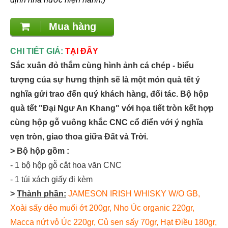
Mua hàng
CHI TIẾT GIÁ:
TẠI ĐÂY
Sắc xuân đỏ thắm cùng hình ảnh cá chép - biểu
tượng của sự hưng thịnh sẽ là một món quà tết ý
nghĩa gửi trao đến quý khách hàng, đối tác. Bộ hộp
quà tết "Đại Ngư An Khang" với họa tiết tròn kết hợp
cùng hộp gỗ vuông khắc CNC cổ điển với ý nghĩa
vẹn tròn, giao thoa giữa Đất và Trời.
> Bộ hộp gồm :
- 1 bộ hộp gỗ cắt hoa văn CNC
- 1 túi xách giấy đi kèm
>
Thành phần:
JAMESON IRISH WHISKY W/O GB,
Xoài sấy dẻo muối ớt 200gr, Nho Úc organic 220gr,
Macca nứt vỏ Úc 220gr, Củ sen sấy 70gr, Hạt Điều 180gr,