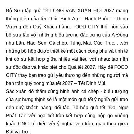
Bộ Sưu tập quà tết LONG VÂN XUÂN HỘI 2027 mang
thông điệp của lời chúc Bình An – Hạnh Phúc – Thịnh
Vượng đến Quý Khách hàng. FOOD CITY thổi hồn vào
bộ sưu tập với những biểu tượng đặc trưng của Á Đông
như Lân, Hạc, Sen, Cá chép, Tùng, Mai, Cúc, Trúc,….với
những bộ hộp được thiết kế một cách công phu và tinh tế
khi có sự kết hợp giữa nhiều vật liệu với nhau; tạo nên
sự độc đáo và khác biệt cho Quà tết 2027. Hãy để FOOD
CITY thay bạn trao gửi yêu thương đến những người mà
bạn trân quý trong mùa tết 2027 – Tết Đinh Mùi.
Sắc xuân đỏ thắm cùng hình ảnh cá chép - biểu tượng
của sự hưng thịnh sẽ là một món quà tết ý nghĩa gửi trao
đến quý khách hàng, đối tác. Bộ hộp quà tết "Đại Ngư
Phát Tài" với họa tiết tròn kết hợp cùng hộp gỗ vuông
khắc CNC cổ điển với ý nghĩa vẹn tròn, giao thoa giữa
Đất và Trời.