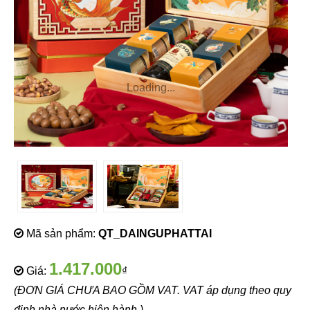
Loading...
Mã sản phẩm:
QT_DAINGUPHATTAI
1.417.000
Giá:
₫
(ĐƠN GIÁ CHƯA BAO GỒM VAT. VAT áp dụng theo quy
định nhà nước hiện hành.)