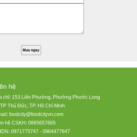
iên hệ
a chỉ: 153 Liên Phường, Phường Phước Long
 TP Thủ Đức, TP. Hồ Chí Minh
ail:
foodcity@
foodcityvn.com
ên hệ CSKH: 0865657665
DN: 0971775747 - 0964477647