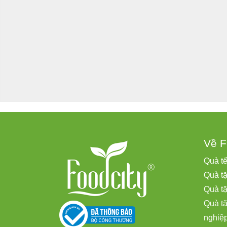
Về F
Quà t
Quà tặ
Quà t
Quà t
nghiệ