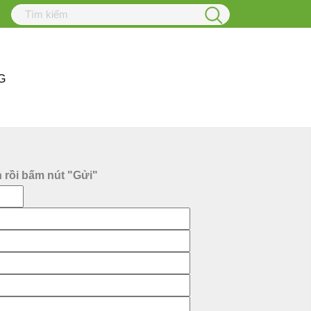
G
n rồi bấm nút "Gửi"