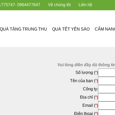
1775747
- 0964477647
Về chúng tôi
Liên hệ
QUÀ TẶNG TRUNG THU
QUÀ TẾT YẾN SÀO
CẨM NAN
Vui lòng điền đầy đủ thông ti
Số lượng (
*
)
Tên của bạn (
*
)
Công ty:
Địa chỉ (
*
)
Email (
*
)
Điện thoại (
*
)