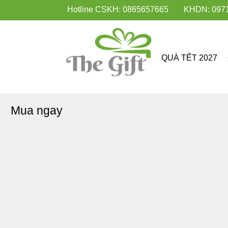
Hotline CSKH: 0865657665
KHDN: 097
QUÀ TẾT 2027
Mua ngay