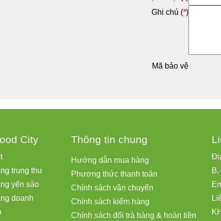
Ghi chú (
*
)
Mã bảo vệ
ood City
Thông tin chung
L
ết
Đị
Hướng dẫn mua hàng
ng trung thu
B,
Phương thức thanh toán
ặng yến sào
Em
Chính sách vận chuyển
ặng doanh
Li
Chính sách kiểm hàng
p
KH
Chính sách đổi trả hàng & hoàn tiền