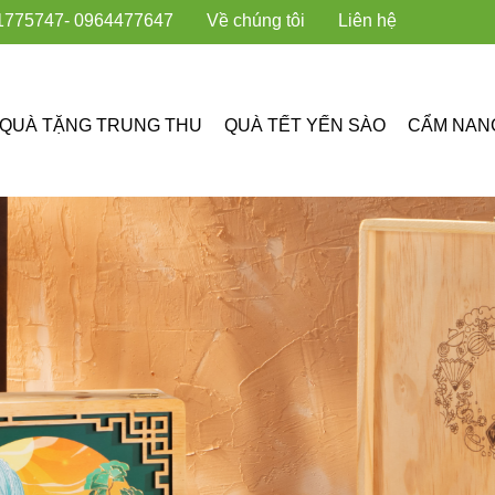
1775747
- 0964477647
Về chúng tôi
Liên hệ
QUÀ TẶNG TRUNG THU
QUÀ TẾT YẾN SÀO
CẨM NAN