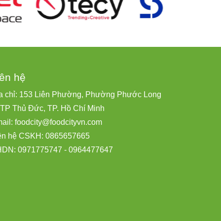
iên hệ
a chỉ: 153 Liên Phường, Phường Phước Long
 TP Thủ Đức, TP. Hồ Chí Minh
ail:
foodcity@
foodcityvn.com
ên hệ CSKH: 0865657665
DN: 0971775747 - 0964477647