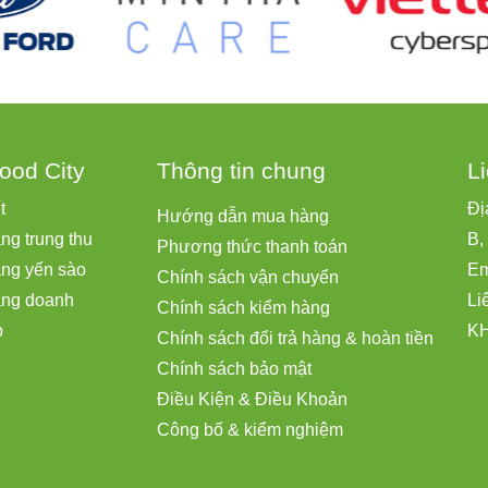
ood City
Thông tin chung
L
ết
Đị
Hướng dẫn mua hàng
ng trung thu
B,
Phương thức thanh toán
ặng yến sào
Em
Chính sách vận chuyển
ặng doanh
Li
Chính sách kiểm hàng
p
KH
Chính sách đổi trả hàng & hoàn tiền
Chính sách bảo mật
Điều Kiện & Điều Khoản
Công bố & kiểm nghiệm