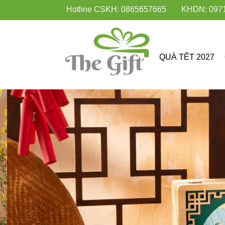
Hotline CSKH: 0865657665
KHDN: 097
QUÀ TẾT 2027