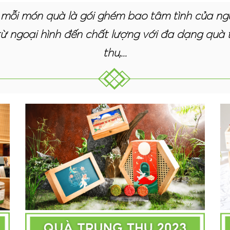
i món quà là gói ghém bao tâm tình của người
ừ ngoại hình đến chất lượng với đa dạng quà 
thu,...