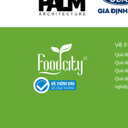
Về F
Quà t
Quà tặ
Quà t
Quà t
nghiệ