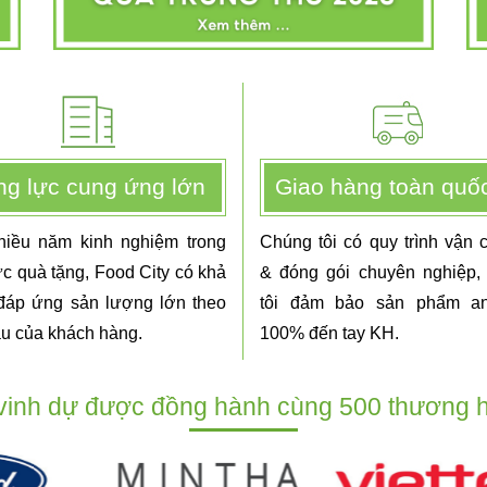
g lực cung ứng lớn
Giao hàng toàn quố
hiều năm kinh nghiệm trong
Chúng tôi có quy trình vận 
ực quà tặng, Food City có khả
& đóng gói chuyên nghiệp,
đáp ứng sản lượng lớn theo
tôi đảm bảo sản phẩm an
ầu của khách hàng.
100% đến tay KH.
inh dự được đồng hành cùng 500 thương h