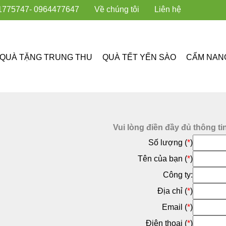
1775747
- 0964477647
Về chúng tôi
Liên hệ
QUÀ TẶNG TRUNG THU
QUÀ TẾT YẾN SÀO
CẨM NAN
Vui lòng điền đầy đủ thông ti
Số lượng (
*
)
Tên của bạn (
*
)
Công ty:
Địa chỉ (
*
)
Email (
*
)
Điện thoại (
*
)