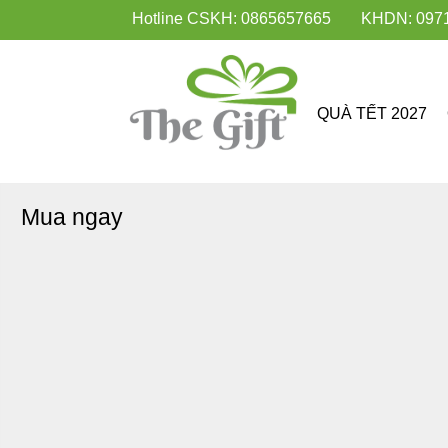
Hotline CSKH: 0865657665
KHDN: 097
QUÀ TẾT 2027
Mua ngay