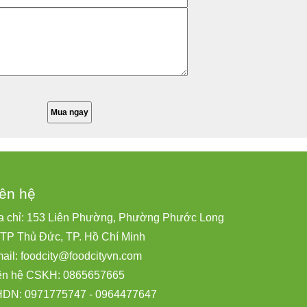
iên hệ
a chỉ: 153 Liên Phường, Phường Phước Long
 TP Thủ Đức, TP. Hồ Chí Minh
ail:
foodcity@
foodcityvn.com
ên hệ CSKH: 0865657665
DN: 0971775747 - 0964477647