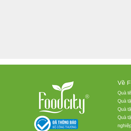
Về F
Quà t
Quà tặ
Quà t
Quà t
nghiệ