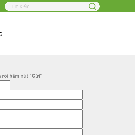
G
n rồi bấm nút "Gửi"