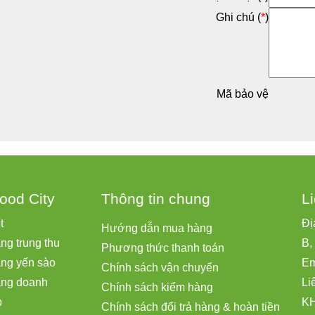
Ghi chú (
*
)
Mã bảo vệ
ood City
Thông tin chung
L
ết
Đị
Hướng dẫn mua hàng
ng trung thu
B,
Phương thức thanh toán
ặng yến sào
Em
Chính sách vận chuyển
ặng doanh
Li
Chính sách kiểm hàng
p
KH
Chính sách đổi trả hàng & hoàn tiền